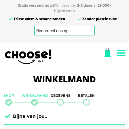
Gratis verzending
≥€10 | Levering
2-3 dagen
|
25.000+
blije klanten
Frisse adem & schone tanden
Zonder plastic tube
WINKELMAND
SHOP
WINKELMAND
GEGEVENS
BETALEN
Bijna van jou..