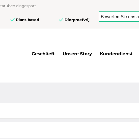
tatuben eingespart
Plant-based
Dierproefvrij
Geschäeft
Unsere Story
Kundendienst