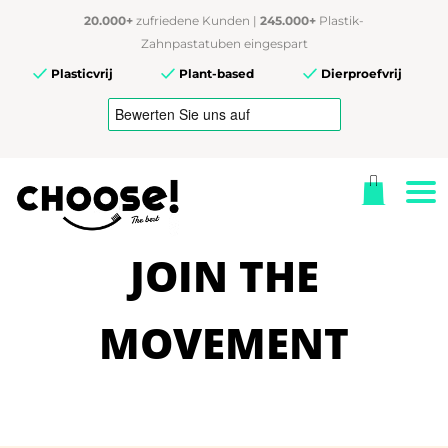
20.000+
zufriedene Kunden |
245.000+
Plastik-
Zahnpastatuben eingespart
Plasticvrij
Plant-based
Dierproefvrij
JOIN THE
MOVEMENT