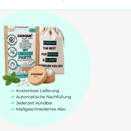
Zahnpastatabletten
Bambus Zahnbürste
Zakelijk Aanbod (B2B)
+31 85 00 03 829
hello@chooseteethcare.nl
St. Jacobstraat 123 -135
Kostenlose Lieferung
3511 BP Utrecht
Automatische Nachfüllung
Jederzeit kündbar
Maßgeschneidertes Abo
Choose! @2026 Deutschland | Eigentum von CHOOSE TeethCare