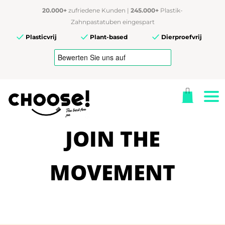
20.000+
zufriedene Kunden |
245.000+
Plastik-
Zahnpastatuben eingespart
Plasticvrij
Plant-based
Dierproefvrij
JOIN THE
MOVEMENT