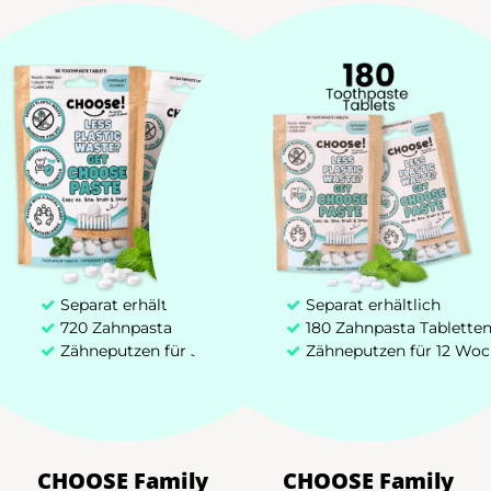
Zahnpastatabletten
Bambus Zahnbürste
Zakelijk Aanbod (B2B)
+31 85 00 03 829
hello@chooseteethcare.nl
Separat erhältlich
Separat erhältlich
St. Jacobstraat 123 -135
720 Zahnpasta Tabletten
180 Zahnpasta Tablette
Zähneputzen für 52 Wochen
Zähneputzen für 12 Wo
3511 BP Utrecht
Choose! @2026 Deutschland | Eigentum von CHOOSE TeethCare
CHOOSE Family
CHOOSE Family