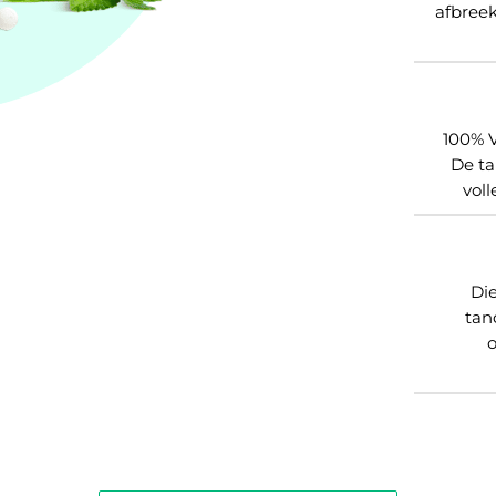
afbree
100% V
De ta
vol
Die
tan
o