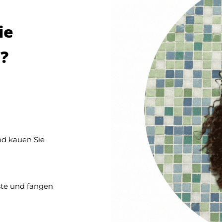
ie
?
nd kauen Sie
te und fangen