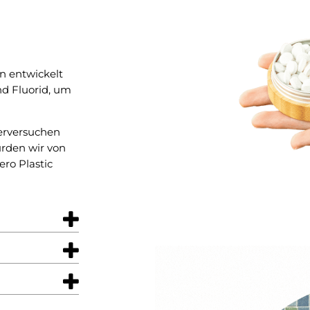
 entwickelt
nd Fluorid, um
ierversuchen
urden wir von
ero Plastic