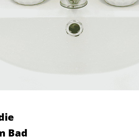
die
em Bad