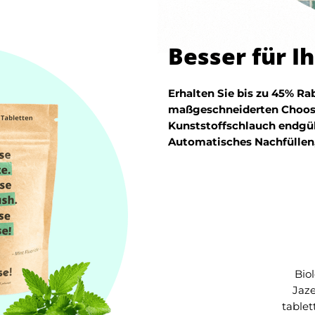
Besser für I
Erhalten Sie bis zu 45% R
maßgeschneiderten ChooseR
Kunststoffschlauch endgül
Automatisches Nachfüllen
Bio
Jaz
table