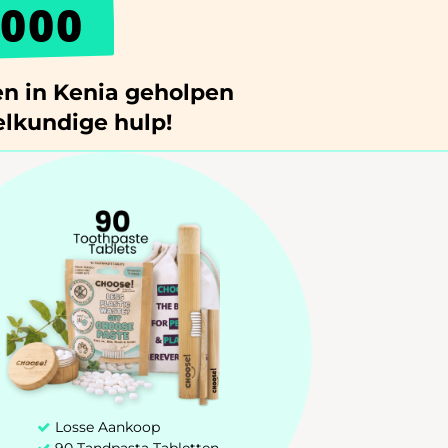
000
n in Kenia geholpen
lkundige hulp!
Losse Aankoop
90 Tandpasta Tabletten