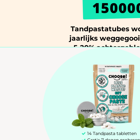
15000
Tandpastatubes wo
jaarlijks weggegoo
5-20% achtergeble
14 Tandpasta tabletten
Gratis 7 dagen proberen