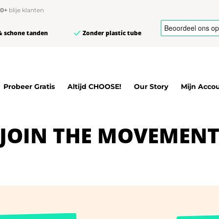
00+
blije klanten
& schone tanden
Zonder plastic tube
Probeer Gratis
Altijd CHOOSE!
Our Story
Mijn Acco
JOIN THE MOVEMEN