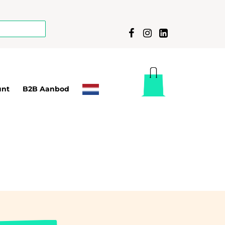
unt
B2B Aanbod
T