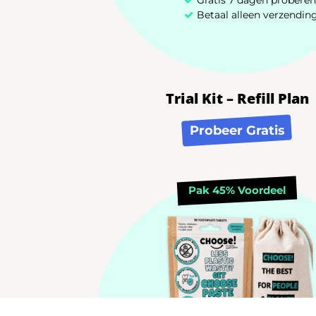
Betaal alleen verzendin
Trial Kit – Refill Plan
Probeer Gratis
Pak 45% Voordeel
Algemene Voorwaarde
Choose! © 2026NL