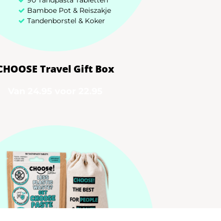
Bamboe Pot & Reiszakje
Tandenborstel & Koker
+31 85 00 03 829
CHOOSE Travel Gift Box
hello@chooseteethcare.nl
Van 24.95 voor 22.95
St. Jacobstraat 123 -135
3511 BP Utrecht