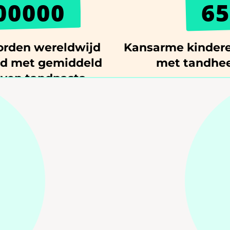
00000
65
rden wereldwijd
Kansarme kindere
id met gemiddeld
met tandhee
ven tandpasta...