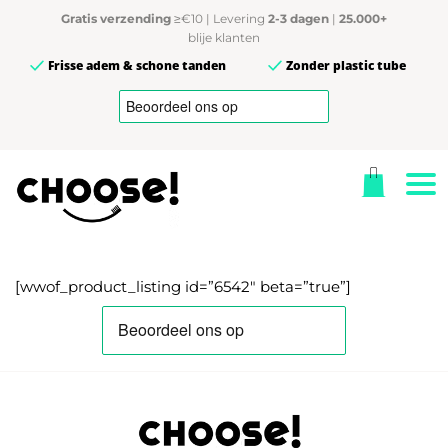
Gratis verzending
≥€10 | Levering
2-3 dagen
|
25.000+
blije klanten
Frisse adem & schone tanden
Zonder plastic tube
[wwof_product_listing id=”6542″ beta=”true”]