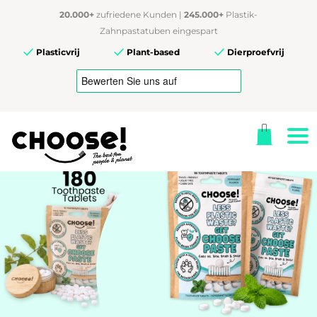
20.000+
zufriedene Kunden |
245.000+
Plastik-
Zahnpastatuben eingespart
Plasticvrij
Plant-based
Dierproefvrij
JOIN THE
MOVEMENT