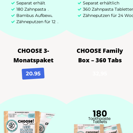
Separat erhältlich
Separat erhältlich
180 Zahnpasta Tabletten
360 Zahnpasta Tablette
Bambus Aufbewahrungsbox
Zähneputzen für 24 Wo
1500000000
Zähneputzen für 12 Wochen
Zahnpastatuben werden jährlich
CHOOSE 3-
CHOOSE Family
weltweit weggeworfen, wobei
Monatspaket
Box – 360 Tabs
durchschnittlich 5-20% Zahnpasta
zurückbleiben ...
20.95
32,95
65000
Benachteiligte Kinder in Kenia
halfen mit zahnärztlicher Hilfe!