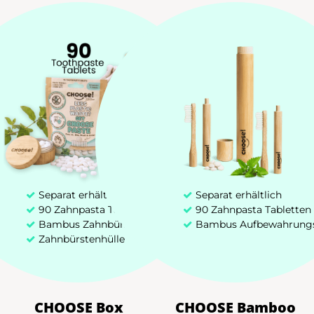
Zahnpastatabletten
Bambus Zahnbürste
Zakelijk Aanbod (B2B)
+31 85 00 03 829
hello@chooseteethcare.nl
Separat erhältlich
Separat erhältlich
St. Jacobstraat 123 -135
90 Zahnpasta Tabletten
90 Zahnpasta Tabletten
Bambus Zahnbürste
Bambus Aufbewahrung
3511 BP Utrecht
Zahnbürstenhülle
Choose! @2026 Deutschland | Eigentum von CHOOSE TeethCare
CHOOSE Box
CHOOSE Bamboo