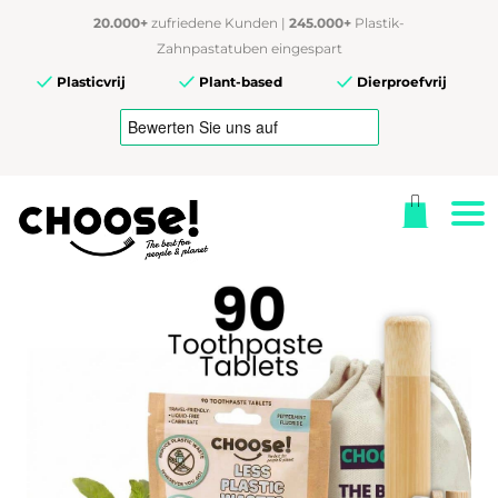
20.000+
zufriedene Kunden |
245.000+
Plastik-
Zahnpastatuben eingespart
Plasticvrij
Plant-based
Dierproefvrij