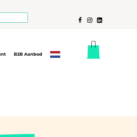
unt
B2B Aanbod
T