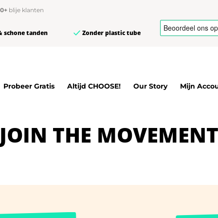
00+
blije klanten
& schone tanden
Zonder plastic tube
Probeer Gratis
Altijd CHOOSE!
Our Story
Mijn Acco
JOIN THE MOVEMEN