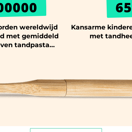
00000
65
rden wereldwijd
Kansarme kindere
id met gemiddeld
met tandhee
ven tandpasta...