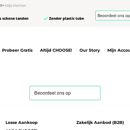
00+
blije klanten
& schone tanden
Zonder plastic tube
Probeer Gratis
Altijd CHOOSE!
Our Story
Mijn Acco
Losse Aankoop
Zakelijk Aanbod (B2B)