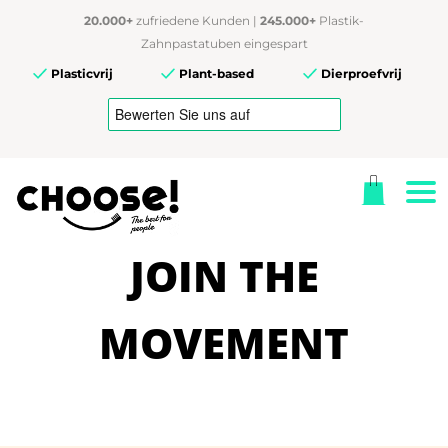
20.000+
zufriedene Kunden |
245.000+
Plastik-
Zahnpastatuben eingespart
Plasticvrij
Plant-based
Dierproefvrij
JOIN THE
MOVEMENT