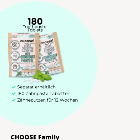
Zahnpastatabletten
Bambus Zahnbürste
Zakelijk Aanbod (B2B)
+31 85 00 03 829
hello@chooseteethcare.nl
Separat erhältlich
St. Jacobstraat 123 -135
180 Zahnpasta Tabletten
Zähneputzen für 12 Wochen
3511 BP Utrecht
Choose! @2026 Deutschland | Eigentum von CHOOSE TeethCare
CHOOSE Family