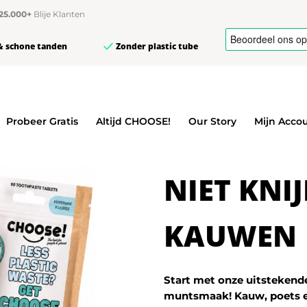
25.000+
Blije Klanten
& schone tanden
Zonder plastic tube
Probeer Gratis
Altijd CHOOSE!
Our Story
Mijn Acco
NIET KNI
KAUWEN
Start met onze uitstekende
muntsmaak! Kauw, poets e