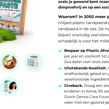
zoals je gewend bent maar 
dierproefvrij en op een soc
Waarom? In 2050 meer pl
miljard plastic tandpast
tandpasta in de zee. De n
blijven oneindig veel klei
schadelijk is voor het mili
Bespaar op Plastic Afva
per jaar en voorkom tot 
Dus beter voor onze zeed
Uitstekende Kwaliteit.
O
onafhankelijk getest en
verantwoorde ingrediën
Giveback.
Draag een ste
kinderen in Kenia; 5% v
Dutch Dental Care Found
weer met een gezond ge