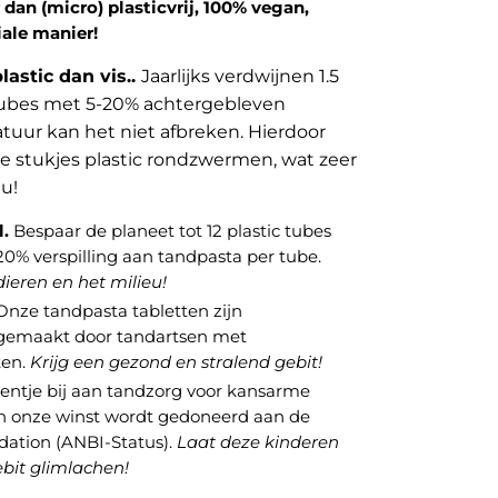
dan (micro) plasticvrij, 100% vegan,
iale manier!
astic dan vis..
Jaarlijks verdwijnen 1.5
atubes met 5-20% achtergebleven
atuur kan het niet afbreken. Hierdoor
ne stukjes plastic rondzwermen, wat zeer
eu!
l.
Bespaar de planeet tot 12 plastic tubes
20% verspilling aan tandpasta per tube.
ieren en het milieu!
nze tandpasta tabletten zijn
 gemaakt door tandartsen met
ten.
Krijg een gezond en stralend gebit!
entje bij aan tandzorg voor kansarme
an onze winst wordt gedoneerd aan de
ation (ANBI-Status).
Laat deze kinderen
bit glimlachen!