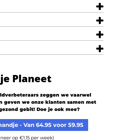
lije Planeet
ldverbeteraars zeggen we vaarwel
 En geven we onze klanten samen met
gezond gebit! Doe je ook mee?
andje - Van 64.95 voor 59.95
neer op €1.15 per week)