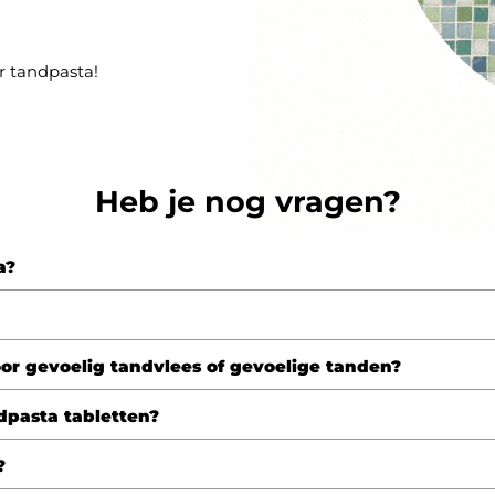
r tandpasta!
Heb je nog vragen?
a?
oor gevoelig tandvlees of gevoelige tanden?
dpasta tabletten?
?