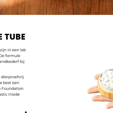
E TUBE
ijn in een lab
 De formule
tandbederf bij
dierproefvrij
we best een
up Foundation
stic Inside