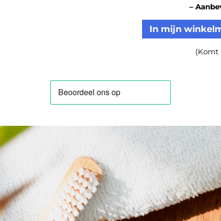
–
Aanbev
In mijn winkelm
(Komt 