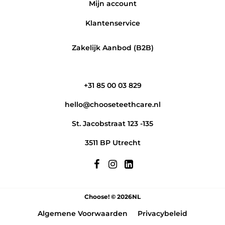
Mijn account
Klantenservice
Zakelijk Aanbod (B2B)
Meld je aan en pak
10% korting
op je
+31 85 00 03 829
eerste bestelling!
hello@chooseteethcare.nl
Maak samen met ons van CHOOSE Paste dé
Tandpasta van de Toekomst, zonder (plastic)
St. Jacobstraat 123 -135
verspilling, maar met effectieve tandzorg en sociale
impact!
3511 BP Utrecht
Meld je aan en pak 10% korting
Choose! © 2026NL
Algemene Voorwaarden
Privacybeleid