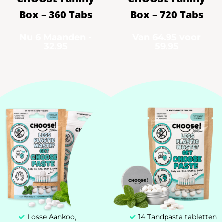
Box – 360 Tabs
Box – 720 Tabs
Nu 6 Maanden -
Van 64.95 voor
Losse Aankoop
32.95
59.95
Altijd CHOOSE!
Probeer 7 Dagen
Tandpasta Tabletten
Mijn account
Klantenservice
Zakelijk Aanbod (B2B)
+31 85 00 03 829
Losse Aankoop
14 Tandpasta tabletten
hello@chooseteethcare.nl