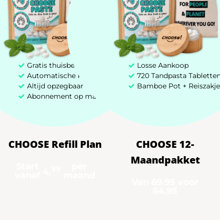
1500000000
Gratis thuisbezorgd in NL
Losse Aankoop
Tandpastatubes worden wereldwijd
Automatische Refill
720 Tandpasta Tablette
Altijd opzegbaar
Bamboe Pot + Reiszakje
jaarlijks weggegooid met
Abonnement op maat
gemiddeld 5-20% achtergebleven
tandpasta...
CHOOSE Refill Plan
CHOOSE 12-
65000
Maandpakket
Start
per
99
4,
vanaf
maand
Van 69.95 voor
64.95
Kansarme kinderen in Kenia
geholpen met tandheelkundige