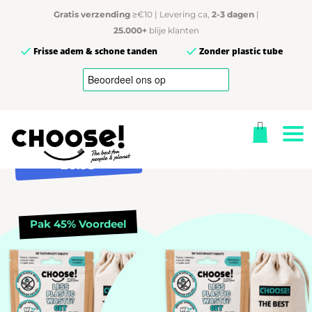
180 Tandpasta Tabletten
360 Tandpasta Tablette
Gratis verzending
≥€10 | Levering ca,
2-3 dagen
|
Bamboe Pot
Bamboe Pot + Reiszakje
Katoenen Reiszakje
25.000+
blije klanten
Frisse adem & schone tanden
Zonder plastic tube
CHOOSE 3-
CHOOSE 6-
Maandpakket
Maandpakket
Nu 3 maanden -
Nu 6 maanden -
20.95
34.95
JOIN THE
Pak 45% Voordeel
MOVEMENT