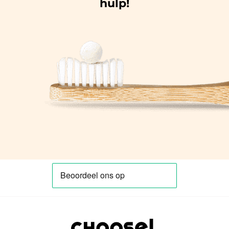
hulp!