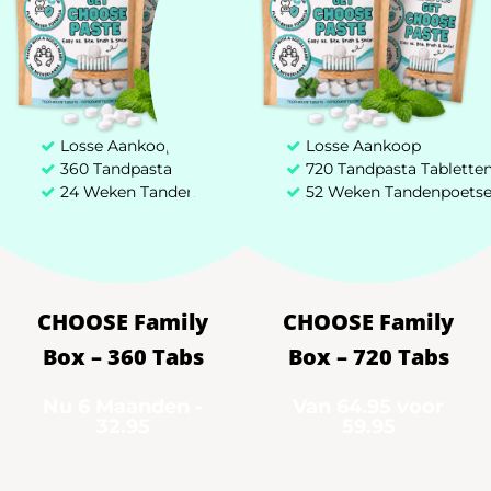
1500000000
Losse Aankoop
Losse Aankoop
Tandpastatubes worden wereldwijd
360 Tandpasta Tabletten
720 Tandpasta Tablette
24 Weken Tandenpoetsen
52 Weken Tandenpoets
jaarlijks weggegooid met
gemiddeld 5-20% achtergebleven
tandpasta...
CHOOSE Family
CHOOSE Family
65000
Box – 360 Tabs
Box – 720 Tabs
Nu 6 Maanden -
Van 64.95 voor
32.95
59.95
Kansarme kinderen in Kenia
geholpen met tandheelkundige