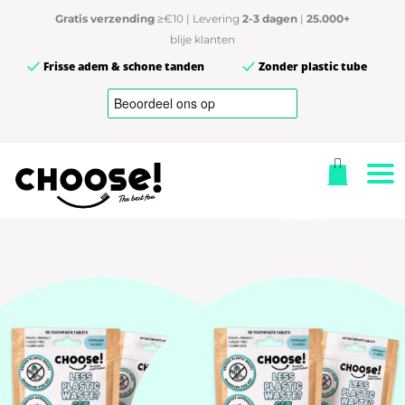
Automatische Refill
720 Tandpasta Tablette
Gratis verzending
≥€10 | Levering
2-3 dagen
|
25.000+
Altijd opzegbaar
Bamboe Pot + Reiszakje
Abonnement op maat
blije klanten
Frisse adem & schone tanden
Zonder plastic tube
CHOOSE Refill Plan
CHOOSE 12-
Maandpakket
Start
per
99
4,
vanaf
maand
Van 69.95 voor
64.95
JOIN THE
MOVEMENT