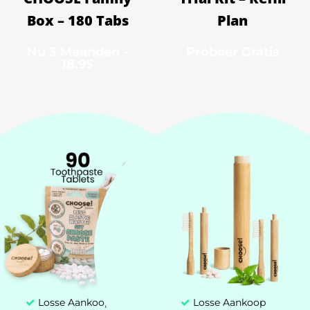
Box – 180 Tabs
Plan
Nu 3 Maanden -
Probeer Gratis
Losse Aankoop
18.95
Altijd CHOOSE!
Probeer 7 Dagen
Tandpasta Tabletten
Mijn account
Klantenservice
Zakelijk Aanbod (B2B)
+31 85 00 03 829
Losse Aankoop
Losse Aankoop
hello@chooseteethcare.nl